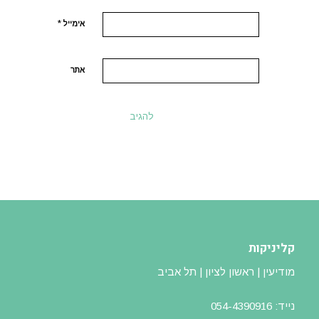
*
אימייל
אתר
קליניקות
מודיעין | ראשון לציון | תל אביב
נייד: 054-4390916