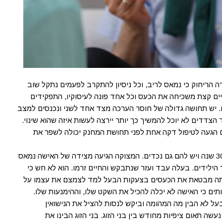
 הריחוק כי נמאס לריב, וכל ניסיון להתקרב לפעמים נתקל שוב
ים קצת משכיחה את הכעס וכל אחד פונה לעיסוקיו, התפקידים
. יש תחושה גדולה של חוסר הערכה מצד אחד לשני ונכנסים למצב
הצדדים לא יוכל להמשיך כך יותר יירצה לעשות איזה שהוא שינוי.
ם הגעה לטיפול דקה אחת לפני תחושת המחנק יכולה לשפר את
לאחרונה הגיע אלי זוג בתחילת שנות החמישים שלהם נשואים 30 שנה ויש להם גם נכדים. המצוקה הגיעה מצידה של האישה נמאס
הילידים. בעלה עבד ועזר שנתבקש והחיים זרמו. הוא לא חש כי
היתה מבטאת את הכעסים בצעקות הבעל למד לצמצם את עצמו על
תים כי האישה לא יכלה להכיל את השקט שלו, וההימנעות שלו.
הבעל לא הבין מה המהומה וביקש לנסות להציל את הנישואין
שה תאום ציפיות מחודש בין בני הזוג. בני הזוג הבינו את